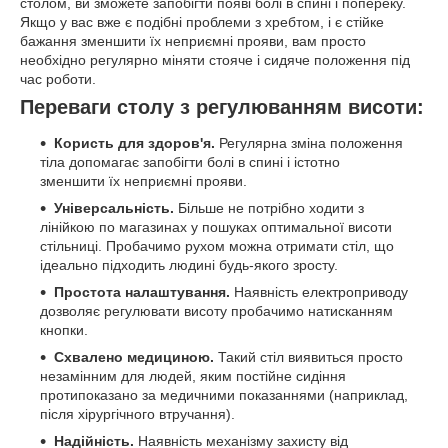
столом, ви зможете запобігти появі болі в спині і попереку.
Якщо у вас вже є подібні проблеми з хребтом, і є стійке
бажання зменшити їх неприємні прояви, вам просто
необхідно регулярно міняти стояче і сидяче положення під
час роботи.
Переваги столу з регулюванням висоти:
Користь для здоров'я.
Регулярна зміна положення
тіла допомагає запобігти болі в спині і істотно
зменшити їх неприємні прояви.
Універсальність.
Більше не потрібно ходити з
лінійкою по магазинах у пошуках оптимальної висоти
стільниці. Пробачимо рухом можна отримати стіл, що
ідеально підходить людині будь-якого зросту.
Простота налаштування.
Наявність електроприводу
дозволяє регулювати висоту пробачимо натисканням
кнопки.
Схвалено медициною.
Такий стіл виявиться просто
незамінним для людей, яким постійне сидіння
протипоказано за медичними показаннями (наприклад,
після хірургічного втручання).
Надійність.
Наявність механізму захисту від