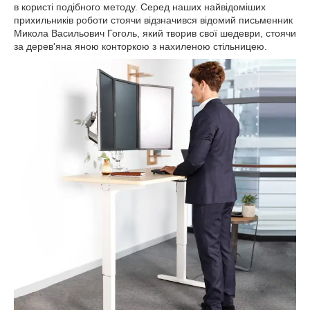
в користі подібного методу. Серед наших найвідоміших
прихильників роботи стоячи відзначився відомий письменник
Микола Васильович Гоголь, який творив свої шедеври, стоячи
за дерев'яна яною конторкою з нахиленою стільницею.