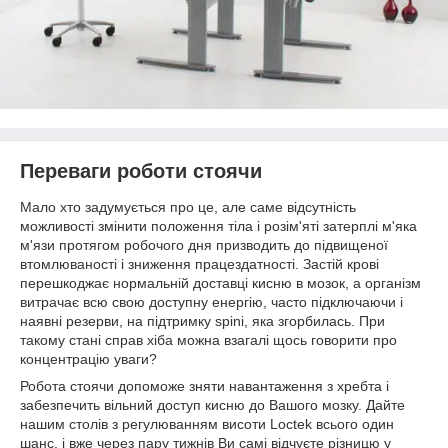
Переваги роботи стоячи
Мало хто задумується про це, але саме відсутність
можливості змінити положення тіла і розім'яті затерплі м'яка
м'язи протягом робочого дня призводить до підвищеної
втомлюваності і зниження працездатності. Застій крові
перешкоджає нормальній доставці кисню в мозок, а організм
витрачає всю свою доступну енергію, часто підключаючи і
наявні резерви, на підтримку spini, яка згорбилась. При
такому стані справ хіба можна взагалі щось говорити про
концентрацію уваги?
Робота стоячи допоможе зняти навантаження з хребта і
забезпечить вільний доступ кисню до Вашого мозку. Дайте
нашим столів з регулюванням висоти Loctek всього один
шанс, і вже через пару тижнів Ви самі відчуєте різницю у