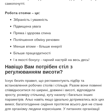
самопочутті.
Робота стоячи – це:
Зібраність і уважність
Підвищена увага
Пряма і здорова спина
Поліпшення обміну речовин
Менше втоми - більше енергії
Більше працездатності
І в якості бонусу - гарний настрій на весь десь!
Навіщо Вам потрібен стіл з
регулюванням висоти?
Існує безліч правил, що регламентують підбір та
встановлення робочих столів і стільців. Разом вони повинні
співвідноситися по ширині, довжині і висоті, відповідати
зросту, розміру стільниці, куту нахилу і багатьох інших
параметрів. Альо навіть якщо ідеально дотриматись всіх цих
вимог, багатогодинне сидіння протягом всього дня не стане
для організму людини кориснішим. У питаннях організації