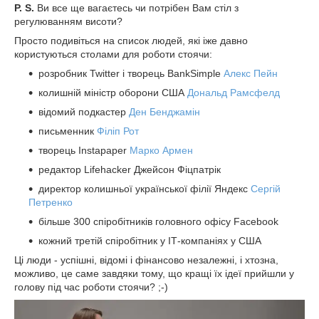
P. S.
Ви все ще вагаєтесь чи потрібен Вам стіл з
регулюванням висоти?
Просто подивіться на список людей, які іже давно
користуються столами для роботи стоячи:
розробник Twitter і творець BankSimple
Алекс Пейн
колишній міністр оборони США
Дональд Рамсфелд
відомий подкастер
Ден Бенджамін
письменник
Філіп Рот
творець Instapaper
Марко Армен
редактор Lifehacker Джейсон Фіцпатрік
директор колишньої української філії Яндекс
Сергій
Петренко
більше 300 спіробітників головного офісу Facebook
кожний третій спіробітник у ІТ-компаніях у США
Ці люди - успішні, відомі і фінансово незалежні, і хтозна,
можливо, це саме завдяки тому, що кращі їх ідеї прийшли у
голову під час роботи стоячи? ;-)