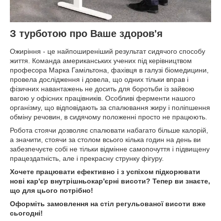
З турботою про Ваше здоров'я
Ожиріння - це найпоширеніший результат сидячого способу
життя. Команда американських учених під керівництвом
професора Марка Гамільтона, фахівця в галузі біомедицини,
провела дослідження і довела, що одних тільки вправ і
фізичних навантажень не досить для боротьби із зайвою
вагою у офісних працівників. Особливі ферменти нашого
організму, що відповідають за спалювання жиру і поліпшення
обміну речовин, в сидячому положенні просто не працюють.
Робота стоячи дозволяє спалювати набагато більше калорій,
а значити, стоячи за столом всього кілька годин на день ви
забезпечуєте собі не тільки відмінне самопочуття і підвищену
працездатність, але і прекрасну струнку фігуру.
Хочете працювати ефективно і з успіхом підкорювати
нові кар'єр внутрішньокар'єрні висоти? Тепер ви знаєте,
що для цього потрібно!
Оформіть замовлення на стіл регульованої висоти вже
сьогодні!