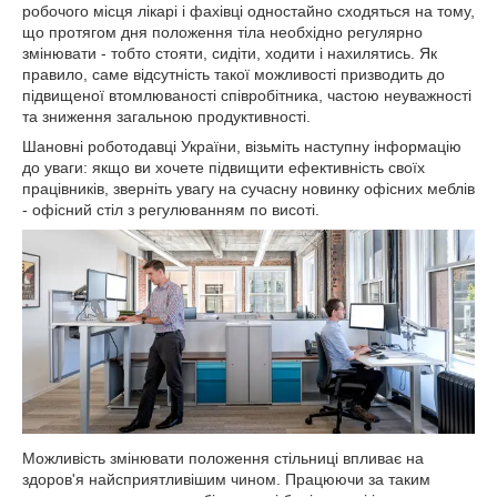
робочого місця лікарі і фахівці одностайно сходяться на тому,
що протягом дня положення тіла необхідно регулярно
змінювати - тобто стояти, сидіти, ходити і нахилятись. Як
правило, саме відсутність такої можливості призводить до
підвищеної втомлюваності співробітника, частою неуважності
та зниження загальною продуктивності.
Шановні роботодавці України, візьміть наступну інформацію
до уваги: якщо ви хочете підвищити ефективність своїх
працівників, зверніть увагу на сучасну новинку офісних меблів
- офісний стіл з регулюванням по висоті.
Можливість змінювати положення стільниці впливає на
здоров'я найсприятливішим чином. Працюючи за таким