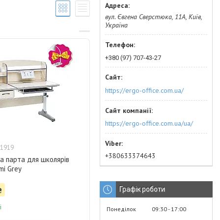
вул. Євгена Сверстюка, 11А, Київ,
Україна
+380 (97) 707-43-27
https://ergo-office.com.ua/
https://ergo-office.com.ua/ua/
1919
+380633374643
а парта для школярів
mi Grey
Графік роботи
₴
і
Понеділок
09:30
17:00