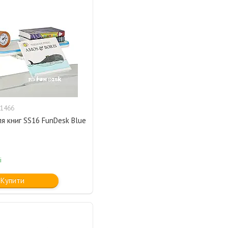
1466
я книг SS16 FunDesk Blue
і
Купити