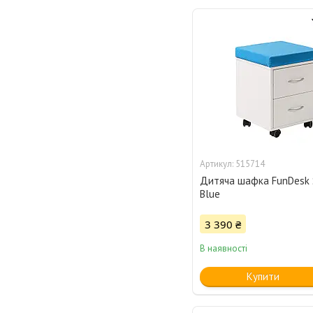
515714
Дитяча шафка FunDesk
Blue
3 390 ₴
В наявності
Купити