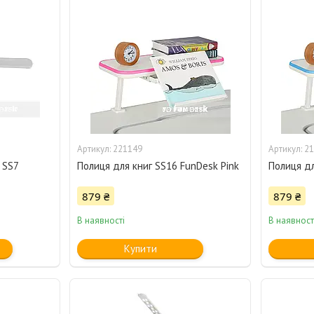
221149
21
 SS7
Полиця для книг SS16 FunDesk Pink
Полиця дл
879 ₴
879 ₴
В наявності
В наявност
Купити