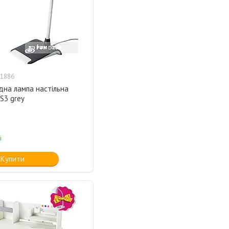
1886
дна лампа настільна
S3 grey
і
Купити