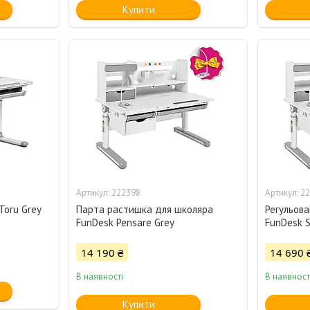
Купити
222398
22
Toru Grey
Парта растишка для школяра
Регульов
FunDesk Pensare Grey
FunDesk S
14 190 ₴
14 690 
В наявності
В наявност
Купити