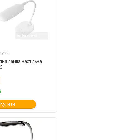
1685
дна лампа настільна
L5
і
Купити