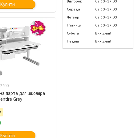
Вівторок
09:30
17:00
Купити
Середа
09:30
17:00
Четвер
09:30
17:00
Пʼятниця
09:30
17:00
Субота
Вихідний
Неділя
Вихідний
2400
ана парта для школяра
entire Grey
₴
і
Купити