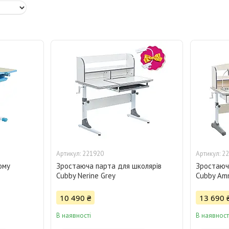
221920
22
ому
Зростаюча парта для школярів
Зростаюч
Cubby Nerine Grey
Cubby Am
10 490 ₴
13 690 
В наявності
В наявност