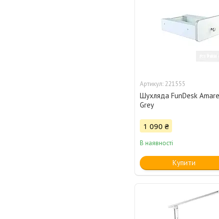
221555
Шухляда FunDesk Amare
Grey
1 090 ₴
В наявності
Купити