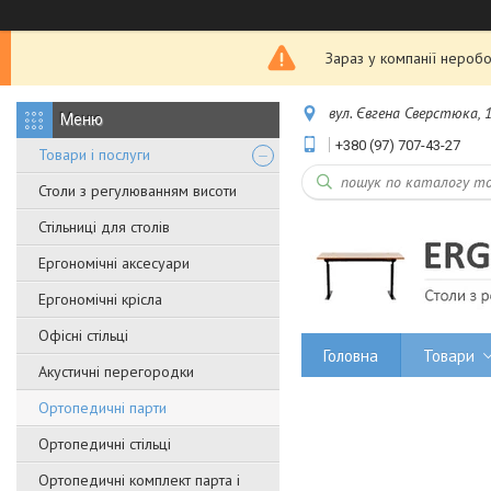
Зараз у компанії неробо
вул. Євгена Сверстюка, 1
+380 (97) 707-43-27
Товари і послуги
Столи з регулюванням висоти
Стільниці для столів
Ергономічні аксесуари
Ергономічні крісла
Офісні стільці
Головна
Товари
Акустичні перегородки
Ортопедичні парти
Ортопедичні стільці
Ортопедичні комплект парта і