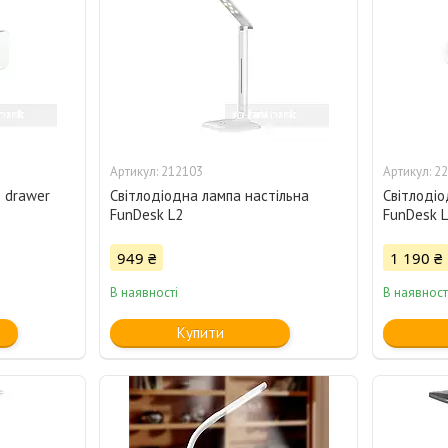
212103
22
 drawer
Світлодіодна лампа настільна
Світлодіо
FunDesk L2
FunDesk 
949 ₴
1 190 ₴
В наявності
В наявност
Купити