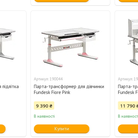
190044
19
 підлітка
Парта-трансформер для дівчинки
Парта-тр
Fundesk Fiore Pink
Fundesk Fi
9 390 ₴
11 790 
В наявності
В наявност
Купити