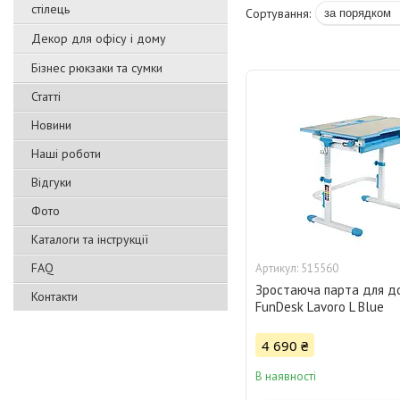
стілець
Декор для офісу і дому
Бізнес рюкзаки та сумки
Статті
Новини
Наші роботи
Відгуки
Фото
Каталоги та інструкції
FAQ
515560
Зростаюча парта для д
Контакти
FunDesk Lavoro L Blue
4 690 ₴
В наявності