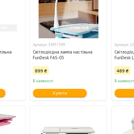
34957399
22
тільна
Світлодіодна лампа настільна
Світлодіо
FunDesk FAS-03
FunDesk L
899 ₴
489 ₴
В наявності
В наявност
Купити