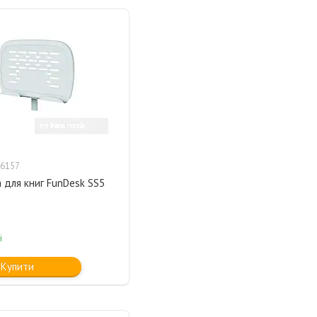
6157
 для книг FunDesk SS5
і
Купити