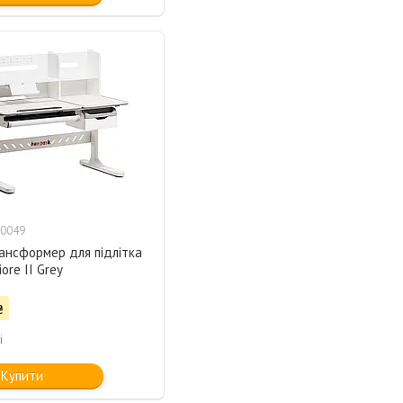
0049
ансформер для підлітка
ore II Grey
₴
і
Купити