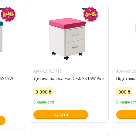
515713
16
 SS15W
Дитяча шафка FunDesk SS15W Pink
Підставка
3 390 ₴
300 ₴
В наявності
В наявност
Купити