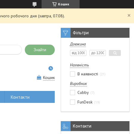
Кошик
чого робочого дня (завтра, 07.08).
Фільтри
Довжина
Знайти
Наявність
В наявності
21
Кошик
Виробник
Cubby
7
Контакти
FunDesk
19
Контакти