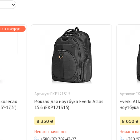
о в шоурум
EKP121S15
E
 колесах
Рюкзак для ноутбука Everki Atlas
Everki At
"-17,3")
15.6 (EKP121S15)
ноутбука 
8 350 ₴
8 650 ₴
Немає в наявності
Немає в на
+380 (97) 707-43-27
+380 (9