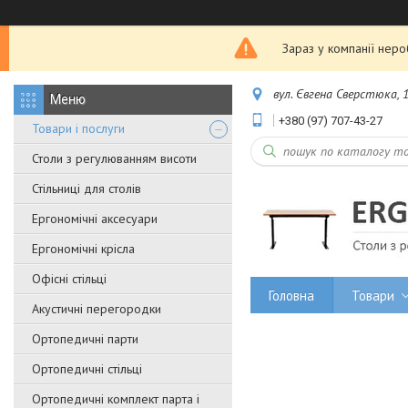
Зараз у компанії нер
вул. Євгена Сверстюка, 1
+380 (97) 707-43-27
Товари і послуги
Столи з регулюванням висоти
Стільниці для столів
Ергономічні аксесуари
Ергономічні крісла
Офісні стільці
Головна
Товари
Акустичні перегородки
Ортопедичні парти
Ортопедичні стільці
Ортопедичні комплект парта і