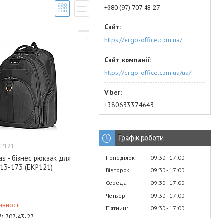
+380 (97) 707-43-27
https://ergo-office.com.ua/
https://ergo-office.com.ua/ua/
+380633374643
Графік роботи
KP121
las - бізнес рюкзак для
Понеділок
09:30
17:00
13-17.3 (EKP121)
Вівторок
09:30
17:00
Середа
09:30
17:00
Четвер
09:30
17:00
явності
Пʼятниця
09:30
17:00
7) 707-43-27