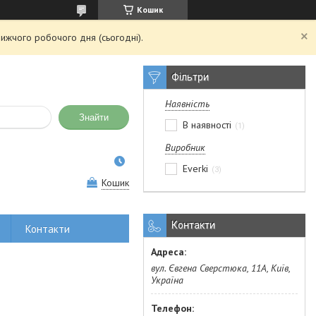
Кошик
ижчого робочого дня (сьогодні).
Фільтри
Наявність
Знайти
В наявності
1
Виробник
Everki
3
Кошик
Контакти
Контакти
вул. Євгена Сверстюка, 11А, Київ,
Україна