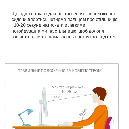
Ще один варіант для розтягнення – в положенні
сидячи впертись чотирма пальцям про стільницю
і 10-20 секунд натискати з легкими
погойдуваннями на стільницю, щоб долоня і
зап'ястя начебто намагалось прогнутись під стіл.