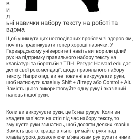
в
и
л
ьні навички набору тексту на роботі та
вдома
Щоб уникнути цих несподіваних проблем зі здоров ям,
почніть практикувати тепер хороші навички. У
Гарвардському університеті навіть витворили цілий
рух на
підтримку правильного набору тексту на
клавіатурі та боротьби з ТПН. Ресурс Harvard.edu дає
деякі свої рекомендації, щодо правильного набору
тексту. Наприклад, ви не повинні викручувати руки,
щоб натиснути клавішу Shift + Літеру або Control + Alt.
Замість цього використовуйте одну руку і вказівний
палець іншої руки.
Коли ви викручуєте руки, це їх напружує. Коли ви
кладете зап'ястя на стіл під час набору тексту, то
змушуєте руки згинатись, щоб досягти деяких клавіш.
Замість цього, краще вільно тримайте руки над
клавіатурою, дозволяючи м'яка язам рук рухати ними.