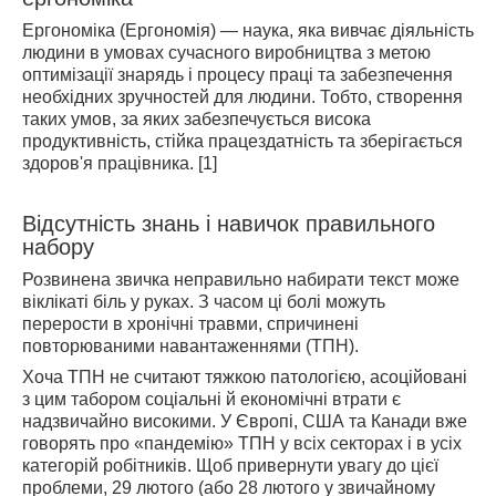
Ергономіка (Ергономія) — наука, яка вивчає діяльність
людини в умовах сучасного виробництва з метою
оптимізації знарядь і процесу праці та забезпечення
необхідних зручностей для людини. Тобто, створення
таких умов, за яких забезпечується висока
продуктивність, стійка працездатність та зберігається
здоров'я працівника. [1]
Відсутність знань і навичок правильного
набору
Розвинена звичка неправильно набирати текст може
віклікаті біль у руках. З часом ці болі можуть
перерости в хронічні травми, спричинені
повторюваними навантаженнями (ТПН).
Хоча ТПН не считают тяжкою патологією, асоційовані
з цим табором соціальні й економічні втрати є
надзвичайно високими. У Європі, США та Канади вже
говорять про «пандемію» ТПН у всіх секторах і в усіх
категорій робітників. Щоб привернути увагу до цієї
проблеми, 29 лютого (або 28 лютого у звичайному