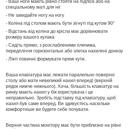
- Ваші ноги мають рівно стояти на підлозі або на
спеціальному маті для ніг
- Не закидайте ногу на ногу
- Коліна під столом мають бути зігнуті під кутом 90°
- Відстань від коліна до крісла має дорівнювати
розміру вашого кулака
- Сидіть прямо, з розслабленими плечима,
передпліччя горизонтальні або злегка нахилені донизу
- Лікті повинні формувати прямі кути.
Ваша клавіатура має лежати паралельно поверхні
столу або мати невеликий нахил вперед! (верхній
рядок нижче нижнього). Хоча, більшість клавіатур на
ринку мають нахил у бік користувача і це
неправильно. Зробіть підставку під клавіатуру, щоб
нахил був саме вперед. Ви здивуєтесь наскільки
комфортніше ви будете себе почувати.
Верхня частина монітору має бути приблизно на рівні