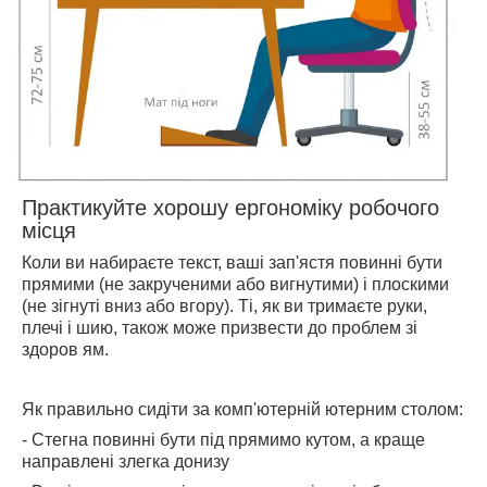
Практикуйте хорошу ергономіку робочого
місця
Коли ви набираєте текст, ваші зап'ястя повинні бути
прямими (не закрученими або вигнутими) і плоскими
(не зігнуті вниз або вгору). Ті, як ви тримаєте руки,
плечі і шию, також може призвести до проблем зі
здоров ям.
Як правильно сидіти за комп'ютерній ютерним столом:
- Стегна повинні бути під прямимо кутом, а краще
направлені злегка донизу