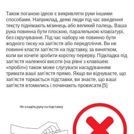
Також поганою ідеєю є викривляти руки іншими
способами. Наприклад, деякі люди під час введення
тексту піднімають мізинець або великий палець. Ваша
рука повинна бути плоскою, паралельною клавіатурі,
без скручування. Під час набору не повинно бути
жодного тиску на зап'ястя або передпліччя. Ви не
повинні класти зап'ястя на підставку, за винятком,
коли ви хочете зробити коротку перерву. Підкладка під
зап'ястя належної висоти (на рівні з клавішею
«пробіл») також може слугувати нагадуванням
тримати ваші зап'ястя прямо. Якщо ви відчуваєте, що
зап'ястя торкається підставки, ви знаєте, що ваші
зап'ястя втомились і починають провисати.[5]