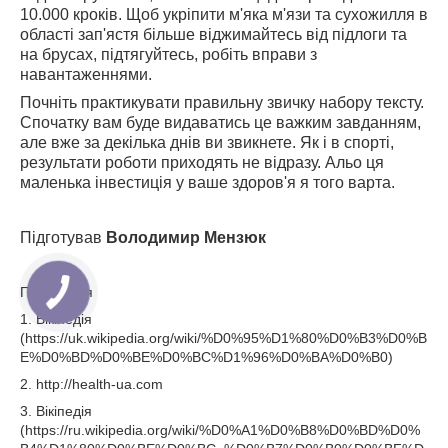
10.000 кроків. Щоб укріпити м'яка м'язи та сухожилля в
області зап'ястя більше віджимайтесь від підлоги та
на брусах, підтягуйтесь, робіть вправи з
навантаженнями.
Почніть практикувати правильну звичку набору тексту.
Спочатку вам буде видаватись це важким завданням,
але вже за декілька днів ви звикнете. Як і в спорті,
результати роботи приходять не відразу. Альо ця
маленька інвестиція у ваше здоров'я я того варта.
Підготував
Володимир Мензюк
Посилання
1. Вікіпедія
(https://uk.wikipedia.org/wiki/%D0%95%D1%80%D0%B3%D0%B
E%D0%BD%D0%BE%D0%BC%D1%96%D0%BA%D0%B0)
2. http://health-ua.com
3. Вікіпедія
(https://ru.wikipedia.org/wiki/%D0%A1%D0%B8%D0%BD%D0%