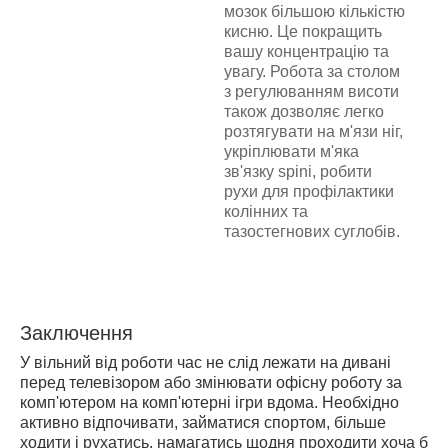
мозок більшою кількістю
кисню. Це покращить
вашу концентрацію та
увагу. Робота за столом
з регулюванням висоти
також дозволяє легко
розтягувати на м'язи ніг,
укріплювати м'яка
зв'язку spini, робити
рухи для профілактики
колінних та
тазостегнових суглобів.
Заключення
У вільний від роботи час не слід лежати на дивані
перед телевізором або змінювати офісну роботу за
комп'ютером на комп'ютерні ігри вдома. Необхідно
активно відпочивати, займатися спортом, більше
ходити і рухатись, намагатись щодня проходити хоча б