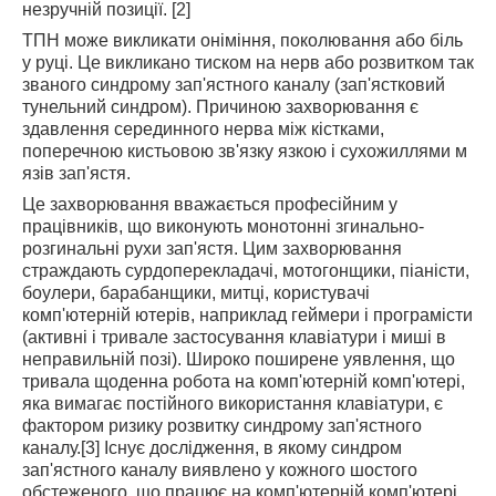
незручній позиції. [2]
ТПН може викликати оніміння, поколювання або біль
у руці. Це викликано тиском на нерв або розвитком так
званого синдрому зап'ястного каналу (зап'ястковий
тунельний синдром). Причиною захворювання є
здавлення серединного нерва між кістками,
поперечною кистьовою зв'язку язкою і сухожиллями м
язів зап'ястя.
Це захворювання вважається професійним у
працівників, що виконують монотонні згинально-
розгинальні рухи зап'ястя. Цим захворювання
страждають сурдоперекладачі, мотогонщики, піаністи,
боулери, барабанщики, митці, користувачі
комп'ютерній ютерів, наприклад геймери і програмісти
(активні і тривале застосування клавіатури і миші в
неправильній позі). Широко поширене уявлення, що
тривала щоденна робота на комп'ютерній комп'ютері,
яка вимагає постійного використання клавіатури, є
фактором ризику розвитку синдрому зап'ястного
каналу.[3] Існує дослідження, в якому синдром
зап'ястного каналу виявлено у кожного шостого
обстеженого, що працює на комп'ютерній комп'ютері.