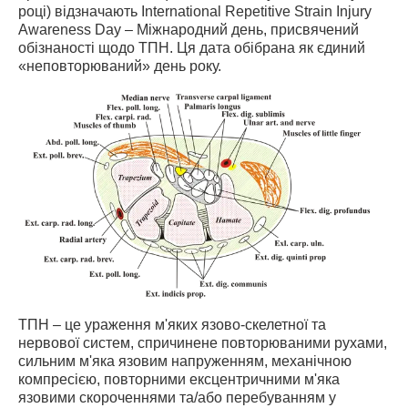
році) відзначають International Repetitive Strain Injury
Awareness Day – Міжнародний день, присвячений
обізнаності щодо ТПН. Ця дата обібрана як єдиний
«неповторюваний» день року.
ТПН – це ураження м'яких язово-скелетної та
нервової систем, спричинене повторюваними рухами,
сильним м'яка язовим напруженням, механічною
компресією, повторними ексцентричними м'яка
язовими скороченнями та/або перебуванням у