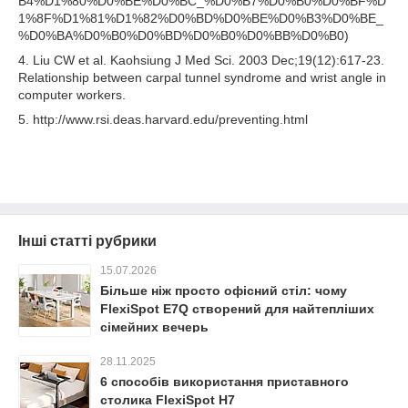
B4%D1%80%D0%BE%D0%BC_%D0%B7%D0%B0%D0%BF%D
1%8F%D1%81%D1%82%D0%BD%D0%BE%D0%B3%D0%BE_
%D0%BA%D0%B0%D0%BD%D0%B0%D0%BB%D0%B0)
4. Liu CW et al. Kaohsiung J Med Sci. 2003 Dec;19(12):617-23.
Relationship between carpal tunnel syndrome and wrist angle in
computer workers.
5. http://www.rsi.deas.harvard.edu/preventing.html
Інші статті рубрики
15.07.2026
Більше ніж просто офісний стіл: чому
FlexiSpot E7Q створений для найтепліших
сімейних вечерь
28.11.2025
6 способів використання приставного
столика FlexiSpot H7