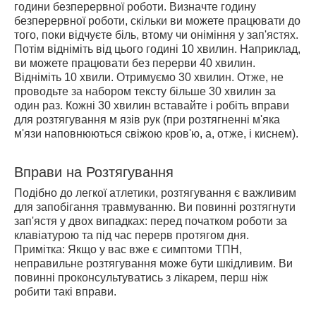
години безперервної роботи. Визначте годину
безперервної роботи, скільки ви можете працювати до
того, поки відчуєте біль, втому чи оніміння у зап'ястях.
Потім відніміть від цього годині 10 хвилин. Наприклад,
ви можете працювати без перерви 40 хвилин.
Відніміть 10 хвили. Отримуємо 30 хвилин. Отже, не
проводьте за набором тексту більше 30 хвилин за
один раз. Кожні 30 хвилин вставайте і робіть вправи
для розтягування м язів рук (при розтягненні м'яка
м'язи наповнюються свіжою кров'ю, а, отже, і киснем).
Вправи на Розтягування
Подібно до легкої атлетики, розтягування є важливим
для запобігання травмуванню. Ви повинні розтягнути
зап'ястя у двох випадках: перед початком роботи за
клавіатурою та під час перерв протягом дня.
Примітка: Якщо у вас вже є симптоми ТПН,
неправильне розтягування може бути шкідливим. Ви
повинні проконсультуватись з лікарем, перш ніж
робити такі вправи.