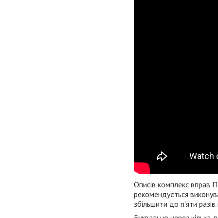
Описів комплекс вправ П
рекомендується виконува
збільшити до п'яти разів 
Буквально через кілька д