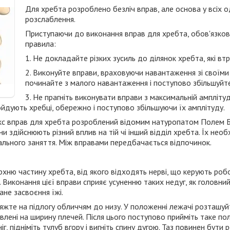
Для хребта розроблено безліч вправ, але основа у всіх од
розслаблення.
Приступаючи до виконання вправ для хребта, обов'язково
правила:
1. Не докладайте різких зусиль до ділянок хребта, які вт
2. Виконуйте вправи, враховуючи навантаження зі своїм
починайте з малого навантаження і поступово збільшуйте
3. Не прагніть виконувати вправи з максимальній амплітуд
гойдують хребці, обережно і поступово збільшуючи їх амплітуду.
с вправ для хребта розроблений відомим натуропатом Полем Бр
ни здійснюють різний вплив на тій чі інший відділ хребта. Їх необ
льного заняття. Між вправами передбачається відпочинок.
хню частину хребта, від якого відходять нерві, що керують робо
. Виконання цієї вправи сприяє усуненню таких недуг, як головний 
ане засвоєння їжі.
жте на підлогу обличчям до низу. У положенні лежачі розташуйт
авлені на ширину плечей. Після цього поступово прийміть таке п
 ніг, підніміть тулуб вгору і вигніть спину дугою. Таз повинен бу