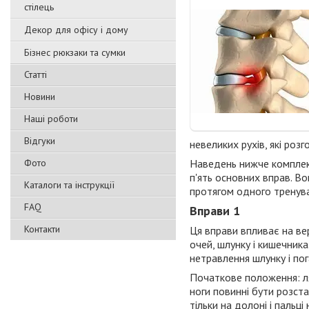
стілець
Декор для офісу і дому
Бізнес рюкзаки та сумки
Статті
Новини
Наші роботи
Відгуки
невеликих рухів, які роз
Фото
Наведень нижче комплек
п'ять основних вправ. Во
Каталоги та інструкції
протягом одного тренува
FAQ
Вправи 1
Контакти
Ця вправи впливає на вер
очей, шлунку і кишечника
нетравлення шлунку і пог
Початкове положення: ля
ноги повинні бути розст
тільки на долоні і пальці