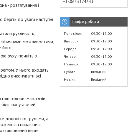
+380633374643
на - розтягування і
 беріть до уваги наступні
Графік роботи
ратили рухливість;
Понеділок
09:30
17:00
и фізичними можливостями,
Вівторок
09:30
17:00
 його;
Середа
09:30
17:00
ою руху, почніть з
Четвер
09:30
17:00
Пʼятниця
09:30
17:00
еггом. У нього входять
Субота
Вихідний
хідно виконувати всі
Неділя
Вихідний
тою голови, м'яка язів
біль, напуга очей,
е долоні під грудьми, а
оложення: спираючись
ти розташований вище