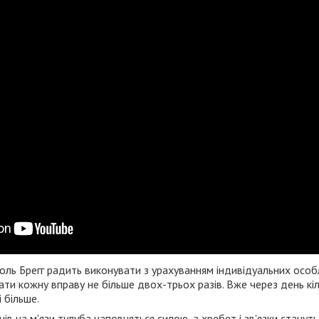
оль Брегг радить виконувати з урахуванням індивідуальних особ
ти кожну вправу не більше двох-трьох разів. Вже через день кі
і більше.
нів на м'язи тулуба наповняться силою, а хребет і зв'язки стануть