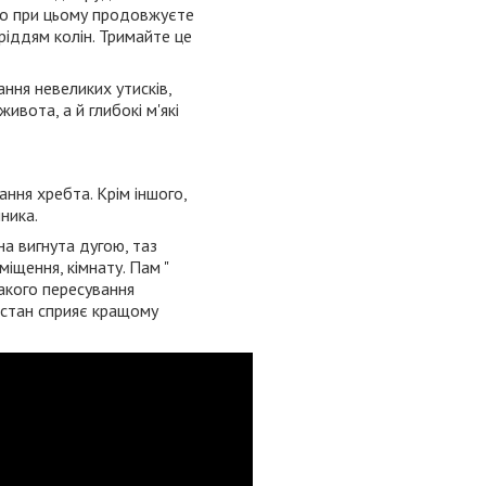
альо при цьому продовжуєте
ріддям колін. Тримайте це
ання невеликих утисків,
ивота, а й глибокі м'які
ння хребта. Крім іншого,
ника.
на вигнута дугою, таз
іщення, кімнату. Пам "
такого пересування
 стан сприяє кращому