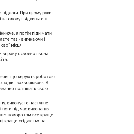
 підлоги. При цьому руки і
ь голову і відкиньте її
нижче, а потім піднімати
аєте таз - вигинаючи і
свої місця.
и вправу освоєно і вона
бта.
нерві, що керують роботою
озладів і захворювань. В
р значно поліпшать свою
ину, виконуєте наступне:
і ноги під час виконання
ожним поворотом все краще
ці краще «сідають» на