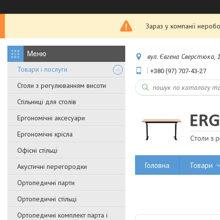
Зараз у компанії неробо
вул. Євгена Сверстюка, 1
Товари і послуги
+380 (97) 707-43-27
Столи з регулюванням висоти
Стільниці для столів
Ергономічні аксесуари
Ергономічні крісла
Офісні стільці
Головна
Товари
Акустичні перегородки
Ортопедичні парти
Ортопедичні стільці
Ортопедичні комплект парта і