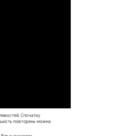
ливостей. Спочатку
лькість повторень можна
 більш гнучкими.