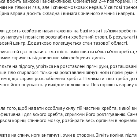
ься досить важкою і виснажливою. Обмежтеся 2-4 повторами. По
нням не тільки м язів, але і спинномозкових нервів. У світові трено
Дана вправи досить складна і вимагає значного вміння і напруги.
ли досить серйозне навантаження на базі м'язи і зв'язки хребет
ву напругу і повністю розслабити хребетний стовп. В результаті
овий центр. Додатково полегшується стан тазової області.
востей цієї вправи є здатність зміцнювати м'яка м'язи хребта, 
 самим сприяють відновленню міжхребцевих дисків.
ьте на підлогу, упріться на розставлені прямі руки, розташовані т
ше тіло спиралося тільки на розставлені зігнуті ноги і прямі рук
емпі, що сприяє розслабленню хребта. Піднімати тіло треба до
чого його опускають у вихідне положення. Повторюють вправу кіл
ля того, щоб надати особливу силу тій частини хребта, з якої в
ефективна і для всього хребта, сприяючи його розтягуванню. Сам
рвові корінці спинного мозку, розбирати весь організм в нормал
е на спину, ноги витягнуті, руки в сторони. Зігніть коліна, підтяг