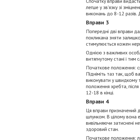
Спочатку вправи видаст
легше у зв'язку зі зміцне
виконань до 8-12 разів. 
Вправи 3
Попередні дві вправи да
покликана зняти залишко
стимулюється кожен нерв
Однією з важливих особли
витягнутому стані і тим
Початкове положення: сяд
Підніміть таз так, щоб ва
виконувати у швидкому т
положення хребта, після 
12-18 в кінці.
Вправи 4
Ця вправи призначений д
шлунком. В цілому вона 
вивільняючи затиснені не
здоровий стан.
Початкове положення: ляжт