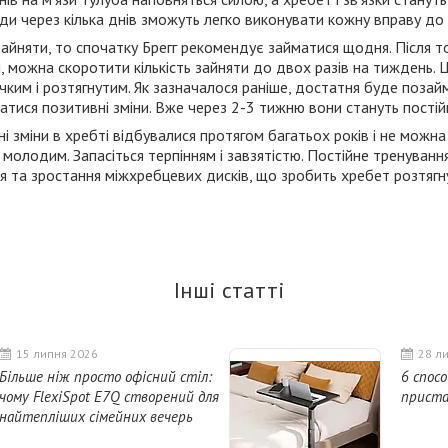
и через кілька днів зможуть легко виконувати кожну вправу до 
айняти, то спочатку Брегг рекомендує займатися щодня. Після то
, можна скоротити кількість зайняти до двох разів на тиждень. 
чким і розтягнутим. Як зазначалося раніше, достатня буде поза
атися позитивні зміни. Вже через 2-3 тижню вони стануть постій
ні зміни в хребті відбувалися протягом багатьох років і не можн
 молодим. Запасіться терпінням і завзятістю. Постійне тренуван
 та зростання міжхребцевих дисків, що зробить хребет розтягну
Інші статті
15 липня 2026
28 л
Більше ніж просто офісний стіл:
6 спос
чому FlexiSpot E7Q створений для
приста
найтепліших сімейних вечерь