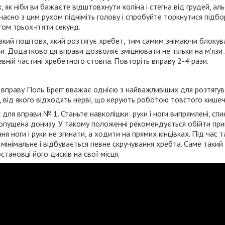
х, як ніби ви бажаєте відштовхнути коліна і стегна від грудей, 
асно з цим рухом підніміть голову і спробуйте торкнутися підбо
ом трьох-п'яти секунд.
ізкий поштовх, який розтягує хребет, тим самим знімаючи блокув
. Додатково ця вправи дозволяє зміцнювати не тільки на м'язи ж
евній частині хребетного стовпа. Повторіть вправу 2-4 рази.
 вправу Поль Брегг вважає однією з найважливіших для розтягува
а, від якого відходять нерві, що керують роботою товстого кишеч
ля вправи № 1. Станьте навколішки: руки і ноги випрямлені, спи
 опущена донизу. У такому положенні рекомендується обійти прим
ня ноги і руки не згинати, а ходити на прямих кінцівках. Під час 
мінімальне і відбувається певне скручування хребта. Саме такий
становці його дисків на свої місця.