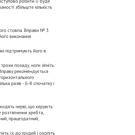
ступово робити її буде
ваності збільште кількість
ного стовпа. Вправи № 3
 його виконання
які підтримують його в
рохи позаду, ноги зігніть.
и. Вправу рекомендується
 горизонтального
ька разів - 6-8 спочатку і
иходять нерві, що керують
е розтягнення хребта,
ьний, працездатний,
ніть їх до грудей і охопіть