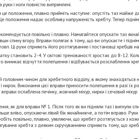
а руки і ноги повністю випрямлені.
и це положення, плавно прийміть наступне: опустіть таз майже до
 Це положення надає особливу напруженість хребту. Тепер підніміт
комендується повільно і плавно. Намагайтеся опускати таз якнай
вши спину вгору. Вправи полягає в тому, що ви опускаєте і піднім
вп. Ці рухи сприяють його розтягуванню і постановці хребців на 
атку становить 2-4. У світові тренованості зростає до 8-12. Кол
то виникає відчуття полегшення і відбувається розслаблення хре
 головним чином для хребетного відділу, в якому знаходяться 
 і нирок. Виконання цієї вправи приносити полегшення в разі їх р
ї вправи ослаблена печінку, жовчний міхур, нирки і сечовий міху
ня, як для вправи № 1. Після того як ви підняли таз і вигнули сп
льше вліво, опускаючи лівий бік якнайнижче, а потім вправо. Руки 
 робіть повільно, плавно, уявляючи, що хребет розтягується з к
ягування хребта з деяким скручуваннями сприяють тому, що хреб