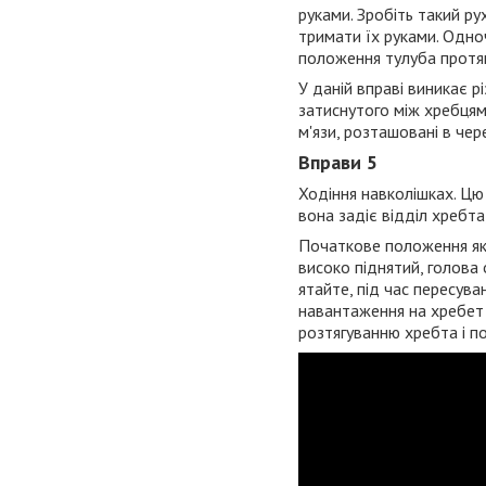
руками. Зробіть такий ру
тримати їх руками. Одноч
положення тулуба протяг
У даній вправі виникає р
затиснутого між хребцями
м'язи, розташовані в чер
Вправи 5
Ходіння навколішках. Цю
вона задіє відділ хребт
Початкове положення як д
високо піднятий, голова
ятайте, під час пересуван
навантаження на хребет 
розтягуванню хребта і по