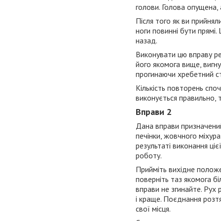
голови. Голова опущена, 
Після того як ви прийнял
ноги повинні бути прямі.
назад.
Виконувати цю вправу ре
його якомога вище, вигну
прогинаючи хребетний сто
Кількість повторень споч
виконується правильно, 
Вправи 2
Дана вправи призначений
печінки, жовчного міхура
результаті виконання ціє
роботу.
Прийміть вихідне положен
поверніть таз якомога бі
вправи не згинайте. Рух
і краще. Поєднання розт
свої місця.