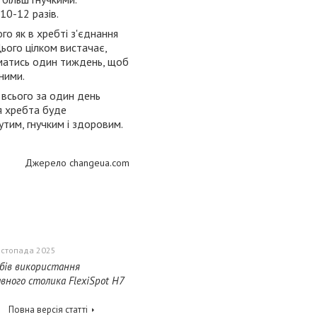
10-12 разів.
го як в хребті з'єднання
Цього цілком вистачає,
йматись один тиждень, щоб
ними.
а всього за один день
ня хребта буде
тим, гнучким і здоровим.
Джерело changeua.com
истопада 2025
обів використання
вного столика FlexiSpot H7
Повна версія статті