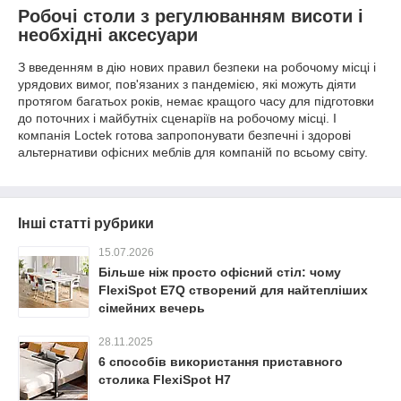
Робочі столи з регулюванням висоти і
необхідні аксесуари
З введенням в дію нових правил безпеки на робочому місці і
урядових вимог, пов'язаних з пандемією, які можуть діяти
протягом багатьох років, немає кращого часу для підготовки
до поточних і майбутніх сценаріїв на робочому місці. І
компанія Loctek готова запропонувати безпечні і здорові
альтернативи офісних меблів для компаній по всьому світу.
Інші статті рубрики
15.07.2026
Більше ніж просто офісний стіл: чому
FlexiSpot E7Q створений для найтепліших
сімейних вечерь
28.11.2025
6 способів використання приставного
столика FlexiSpot H7