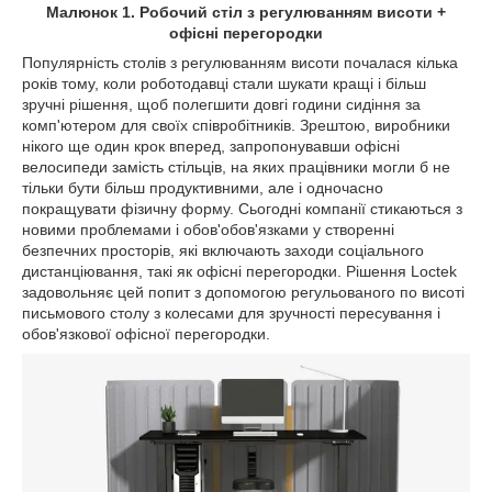
Малюнок 1. Робочий стіл з регулюванням висоти +
офісні перегородки
Популярність столів з регулюванням висоти почалася кілька
років тому, коли роботодавці стали шукати кращі і більш
зручні рішення, щоб полегшити довгі години сидіння за
комп'ютером для своїх співробітників. Зрештою, виробники
нікого ще один крок вперед, запропонувавши офісні
велосипеди замість стільців, на яких працівники могли б не
тільки бути більш продуктивними, але і одночасно
покращувати фізичну форму. Сьогодні компанії стикаються з
новими проблемами і обов'обов'язками у створенні
безпечних просторів, які включають заходи соціального
дистанціювання, такі як офісні перегородки. Рішення Loctek
задовольняє цей попит з допомогою регульованого по висоті
письмового столу з колесами для зручності пересування і
обов'язкової офісної перегородки.