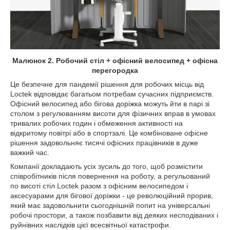
Малюнок 2. Робочий стіл + офісний велосипед + офісна
перегородка
Це безпечне для пандемії рішення для робочих місць від
Loctek відповідає багатьом потребам сучасних підприємств.
Офісний велосипед або бігова доріжка можуть йти в парі зі
столом з регулюванням висоти для фізичних вправ в умовах
тривалих робочих годин і обмеження активності на
відкритому повітрі або в спортзалі. Це комбіноване офісне
рішення задовольняє тисячі офісних працівників в дуже
важкий час.
Компанії докладають усіх зусиль до того, щоб розмістити
співробітників після повернення на роботу, а регульований
по висоті стіл Loctek разом з офісним велосипедом і
аксесуарами для бігової доріжки - це революційний прорив,
який має задовольнити сьогоднішній попит на універсальні
робочі простори, а також позбавити від деяких несподіваних і
руйнівних наслідків цієї всесвітньої катастрофи.