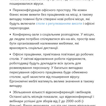
поширюватися віруси.
Переконфігурація офісного простору. Не кожен
бізнес може вижити без працівників на місці, в такому
випадку повинні бути створені нові робочі місця, які
будуть включати
столи з регулюванням висоти
і офісні
перегородки.
Конференц-зали з соціальним розподілом. У місцях,
де людям потрібно спілкуватися віч-на-віч, простір має
бути організований належними меблями, які
враховують соціальні дистанції.
Офісні працівники, прив'язана пов'язані до робочих
столів. У світові відновлення роботи підприємств,
роботодавці будуть докладати всіх зусиль для
розмежування персоналу. У багатьох випадках
пересування офісного працівника буде обмежено
столом, щоб захистити від поширення вірусу.
Ергономічні меблі матимуть велике значення в такому
випадку.
Збільшення кількості відеоконференцій і вебінарів.
Останні шість місяців показали, що відеоконференції і
вебінари успішні для зборів від 2 до 2000 осіб (і
більше). Варто врахувати, що під час таких віртуальних