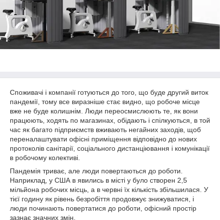
Споживачі і компанії готуються до того, що буде другий виток
пандемії, тому все виразніше стає видно, що робоче місце
вже не буде колишнім. Люди переосмислюють те, як вони
працюють, ходять по магазинах, обідають і спілкуються, в той
час як багато підприємств вживають негайних заходів, щоб
переналаштувати офісні приміщення відповідно до нових
протоколів санітарії, соціального дистанціювання і комунікації
в робочому колективі.
Пандемія триває, але люди повертаються до роботи.
Наприклад, у США в явились в місті у було створен 2,5
мільйона робочих місць, а в червні їх кількість збільшилася. У
тієї годину як рівень безробіття продовжує знижуватися, і
люди починають повертатися до роботи, офісний простір
зазнає значних змін.