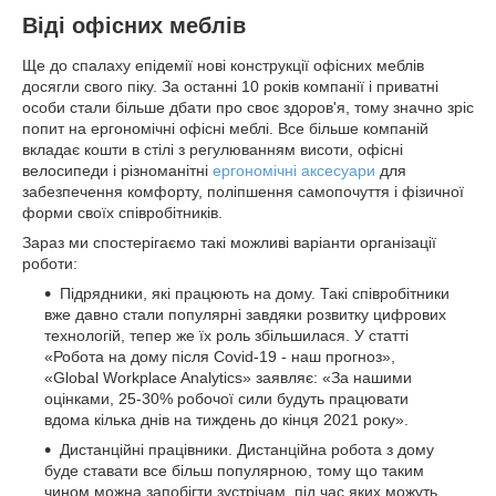
Віді офісних меблів
Ще до спалаху епідемії нові конструкції офісних меблів
досягли свого піку. За останні 10 років компанії і приватні
особи стали більше дбати про своє здоров'я, тому значно зріс
попит на ергономічні офісні меблі. Все більше компаній
вкладає кошти в стілі з регулюванням висоти, офісні
велосипеди і різноманітні
ергономічні аксесуари
для
забезпечення комфорту, поліпшення самопочуття і фізичної
форми своїх співробітників.
Зараз ми спостерігаємо такі можливі варіанти організації
роботи:
Підрядники, які працюють на дому. Такі співробітники
вже давно стали популярні завдяки розвитку цифрових
технологій, тепер же їх роль збільшилася. У статті
«Робота на дому після Covid-19 - наш прогноз»,
«Global Workplace Analytics» заявляє: «За нашими
оцінками, 25-30% робочої сили будуть працювати
вдома кілька днів на тиждень до кінця 2021 року».
Дистанційні працівники. Дистанційна робота з дому
буде ставати все більш популярною, тому що таким
чином можна запобігти зустрічам, під час яких можуть