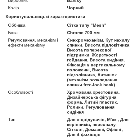
Виробник
Barsky
Колір
Чорний
Користувальницькі характеристики
Оббивка
Сітка типу "Mesh"
База
Chrome 700 мм
Регулювання, механізм і
Синхромеханізм, Кут нахилу
ефекти механізму
спинки, Висота підлокітника,
Висота поперекової
підтримки, Жорсткості
гойдання, Висота сидіння,
Фіксація у вертикальному
положенні, Висота
підголівника, Антишок
(механізм розкладання
спинки free-lock back)
Особливості
Хромована хрестовина,
Дизайнерська фігурна
форма, Литий пластик,
Ролики, Регулювання
сидіння
Тип
Для відвідувачів, М'які, Для
керівників, персоналу,
Сіткові, Домашні, Офісні ,
Для it-фахівців