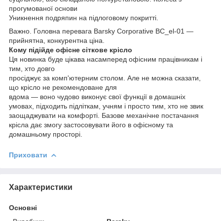
прогумованої основи
Уникнення подряпин на підлоговому покритті.
Важно. Головна перевага Barsky Corporative BC_el-01 —
прийнятна, конкурентна ціна.
Кому підійде офісне сіткове крісло
Ця новинка буде цікава насамперед офісним працівникам і
тим, хто довго
просіджує за комп'ютерним столом. Але не можна сказати,
що крісло не рекомендоване для
вдома — воно чудово виконує свої функції в домашніх
умовах, підходить підліткам, учням і просто тим, хто не звик
заощаджувати на комфорті. Базове механічне постачання
крісла дає змогу застосовувати його в офісному та
домашньому просторі.
Приховати
Характеристики
Основні