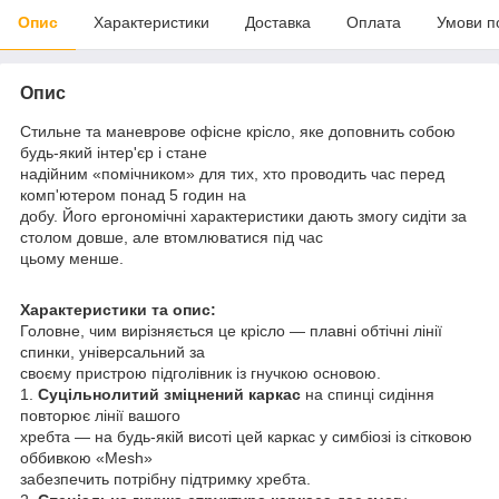
Опис
Характеристики
Доставка
Оплата
Умови п
Опис
Стильне та маневрове офісне крісло, яке доповнить собою
будь-який інтер'єр і стане
надійним «помічником» для тих, хто проводить час перед
комп'ютером понад 5 годин на
добу. Його ергономічні характеристики дають змогу сидіти за
столом довше, але втомлюватися під час
цьому менше.
Характеристики та опис:
Головне, чим вирізняється це крісло — плавні обтічні лінії
спинки, універсальний за
своєму пристрою підголівник із гнучкою основою.
1.
Суцільнолитий зміцнений каркас
на спинці сидіння
повторює лінії вашого
хребта — на будь-якій висоті цей каркас у симбіозі із сітковою
оббивкою «Mesh»
забезпечить потрібну підтримку хребта.