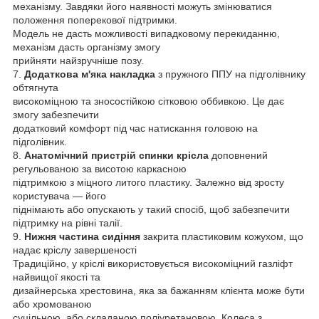
механізму. Завдяки його наявності можуть змінюватися
положення поперекової підтримки.
Модель не дасть можливості випадковому перекиданню,
механізм дасть організму змогу
прийняти найзручніше позу.
7.
Додаткова м'яка накладка
з пружного ППУ на підголівнику
обтягнута
високоміцною та зносостійкою сітковою оббивкою. Це дає
змогу забезпечити
додатковий комфорт під час натискання головою на
підголівник.
8.
Анатомічний пристрій спинки крісла
доповнений
регульованою за висотою каркасною
підтримкою з міцного литого пластику. Залежно від зросту
користувача — його
піднімають або опускають у такий спосіб, щоб забезпечити
підтримку на рівні талії.
9.
Нижня частина сидіння
закрита пластиковим кожухом, що
надає кріслу завершеності
Традиційно, у кріслі використовується високоміцний газліфт
найвищої якості та
дизайнерська хрестовина, яка за бажанням клієнта може бути
або хромованою
суцільною, або складаною поліуретановою. Колеса з