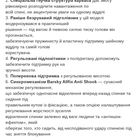
2.
Спеціальна гнучка структура каркаса
дає змогу
рівномірно розподілити навантаження по
всій спині, не акцентуючи уваги на одному відділі.
3.
Раніше безрукавий підголівник
у цій моделі
модернізувався в практичніший
рішення — під вагою й певною силою тиску голови він
прогинається,
забезпечуючи пружинисту й еластичну підтримку шийному
відділу та самій голові
користувача.
4.
Регульовані підлокітники
з поліуретану допоможуть
забезпечити підтримку рук на
зручної висоти.
5.
Поперекова підтримка
з регульованою висотою.
6.
Синхромеханізм Barsky Allfix Anti Shock
— сучасний
механізм регулювання,
що забезпечує одночасне відхилення вперед-назад спинки та
сидіння під
правильним кутом із фіксацією, а також опцією налаштування
регулювання жорсткості зусилля
відхилення спинки залежно від ваги людини та «антишок-
ефектом», який
оберігає того, хто сидить, від несподіваного удару спинкою під
час зняття блокування