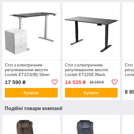
Стіл з електричним
Стіл з електричним
Стіл
регулюванням висоти
регулюванням висоти
регу
Loctek ET223(IB) Silver
Loctek ET225E Black
Loct
Grey
17 590
14 535
₴
₴
16 150 ₴
8 8
Купити
Купити
Подібні товари компанії