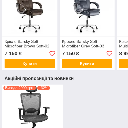
Крісло Barsky Soft
Кресло Barsky Soft
Кріс
Microfiber Brown Soft-02
Microfiber Grey Soft-03
Mult
7 150
7 150
8 9
₴
₴
Купити
Купити
Акційні пропозиції та новинки
Вигода 2900 грн.
–32%