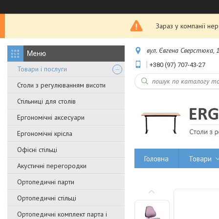
Зараз у компанії не
вул. Євгена Сверстюка, 1
+380 (97) 707-43-27
Товари і послуги
Столи з регулюванням висоти
Стільниці для столів
Ергономічні аксесуари
Ергономічні крісла
Офісні стільці
Головна
Товари
Акустичні перегородки
Ортопедичні парти
Ортопедичні стільці
Ортопедичні комплект парта і