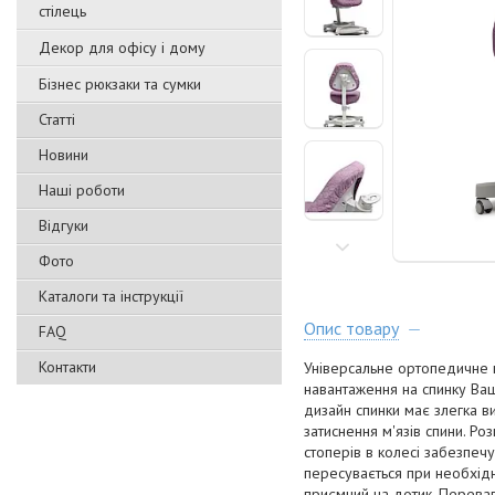
стілець
Декор для офісу і дому
Бізнес рюкзаки та сумки
Статті
Новини
Наші роботи
Відгуки
Фото
Каталоги та інструкції
Опис товару
FAQ
Контакти
Універсальне ортопедичне к
навантаження на спинку Ваш
дизайн спинки має злегка в
затиснення м'язів спини. Ро
стоперів в колесі забезпечу
пересувається при необхідно
приємний на дотик. Перева