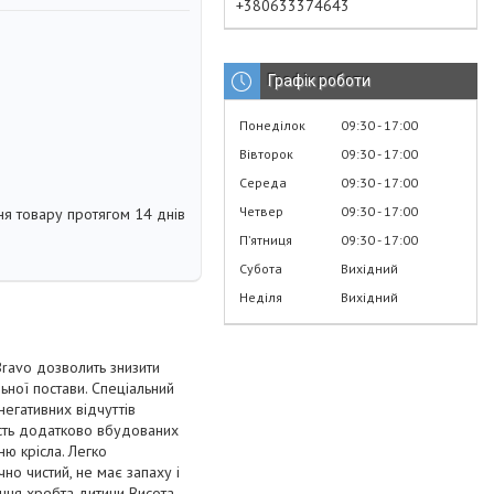
+380633374643
Графік роботи
Понеділок
09:30
17:00
Вівторок
09:30
17:00
Середа
09:30
17:00
Четвер
09:30
17:00
я товару протягом 14 днів
Пʼятниця
09:30
17:00
Субота
Вихідний
Неділя
Вихідний
Bravo дозволить знизити
ьної постави. Спеціальний
егативних відчуттів
ність додатково вбудованих
ню крісла. Легко
но чистий, не має запаху і
ння хребта дитини Висота