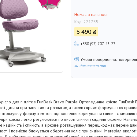
Немає в наявності
Код:
221755
5 490 ₴
+380 (97) 707-43-27
поверненн
за домовленістю
рісло для підлітків FunDesk Bravo Purple Ортопедичне крісло FunDesk 
ої дитини при заняттях та розвагах, а також сприяє формуванню правил
иштовхуючу форму з метою відновлення коригування спини і сниманию н
зміри крісла легко регулюються по висоті спинки і сидіння окремо. Наяв
є надійність і стійкість, а зіркове розташування перешкоджає перекидан
сті і повністю блокується обертання коліс при сидінні. Матеріал екологіч
ги: Дизайн спинки спеціально розроблений для правильного позиціонува