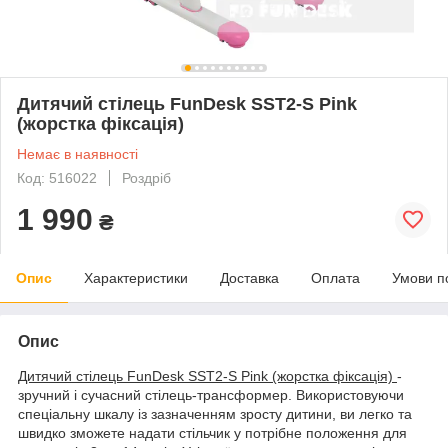
Дитячий стілець FunDesk SST2-S Pink
(жорстка фіксація)
Немає в наявності
Код: 516022
Роздріб
1 990
₴
Опис
Характеристики
Доставка
Оплата
Умови п
Опис
Дитячий стілець FunDesk SST2-S Pink (жорстка фіксація)
-
зручний і сучасний стілець-трансформер. Використовуючи
спеціальну шкалу із зазначенням зросту дитини, ви легко та
швидко зможете надати стільчик у потрібне положення для