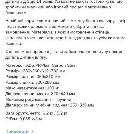
дитини від 3 до 14 років. Усі краї не мають гострих кутів, що
зробить навчальний або ігровий процес максимально
безпечним.
Надійний каркас виготовлений із металу білого кольору, колір
пластикових елементів ви можете вибрати під час
замовлення. Матеріали, з яких виготовлений стілець,
екологічно чисті, високої якості та відповідають усім вимогам
безпеки.
Стілець має перфорацію для забезпечення доступу повітря
до тіла дитини влітку.
Матеріал: ABS,PP,Plain Carbon Steel
Розміри: 380x360x612~732 мм
Розмір сидіння: 360x310 мм
Розмір спинки: 320x280 мм
Макс навантаження: 100 кг
Діапазон зміни висоти: 320~440 мм
Механізм регулювання — ручний
Діапазон зміни глибини сидіння: 250~330 мм
Вага брутто/нетто: 6.2 кг / 5.2 кг
Об'єм: 0,038 куб.м.
Приховати