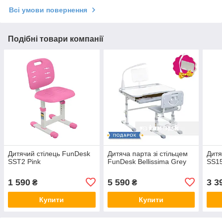
Всі умови повернення
Подібні товари компанії
Дитячий стілець FunDesk
Дитяча парта зі стільцем
Дит
SST2 Pink
FunDesk Bellissima Grey
SS1
1 590
5 590
3 3
₴
₴
Купити
Купити