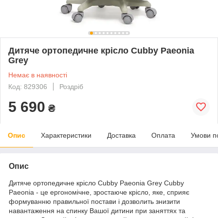
Дитяче ортопедичне крісло Cubby Paeonia
Grey
Немає в наявності
Код: 829306
Роздріб
5 690
₴
Опис
Характеристики
Доставка
Оплата
Умови п
Опис
Дитяче ортопедичне крісло Cubby Paeonia Grey Cubby
Paeonia - це ергономічне, зростаюче крісло, яке, сприяє
формуванню правильної постави і дозволить знизити
навантаження на спинку Вашої дитини при заняттях та