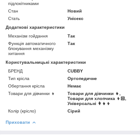
підлокітниками
Стан
Новий
Стать
Унісекс
Додаткові характеристики
Механізм гойдання
Так
Функція автоматичного
Так
блокування механізму
хитання
Користувальницькі характеристики
БРЕНД
CUBBY
Тип крісла
Ортопедичне
Обертання крісла
Немає
Товари для дівчинки 👧
Товари для дівчинки 👧,
Товари для хлопчика 👦🏻,
Універсальні 👩👧👦
Колір (крісло)
Сірий
Приховати