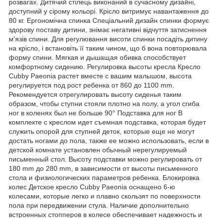
розвагах. Дитячий стілець виконаний в сучасному дизайні,
доступний у сірому кольорі. Крісло витримує навантаження до
80 кг. Ергономічна спинка Спеціальний дизайн спинки формує
здорову поставу дитини, знімає негативні відчуття затиснення
м'язів спини. Для регулювання висоти спинки посадіть дитину
на крісло, і встановіть її таким чином, що б вона повторювала
форму спини. Мягкая и дышащая обивка способствует
комфортному сидению. Регулировка высоты кресла Кресло
Cubby Paeonia растет вместе с вашим малышом, высота
регулируется под рост ребенка от 860 до 1100 mm.
Рекомендуется отрегулировать высоту сиденья таким
образом, чтобы ступни стояли плотно на полу, а угол сгиба
ног в коленях был не больше 90° Подставка для ног В
комплекте с креслом идет съемная подставка, которая будет
служить опорой для ступней деток, которые еще не могут
достать ногами до пола, также ее можно использовать, если в
детской комнате установлен обычный нерегулируемый
письменный стол. Высоту подставки можно регулировать от
180 mm до 280 mm, в зависимости от высоты письменного
стола и физиологических параметров ребенка. Блокировка
колес Детское кресло Cubby Paeonia оснащено 6-ю
колесами, которые легко и плавно скользят по поверхности
пола при передвижении стула. Наличие дополнительно
встроенных стопперов в колесе обеспечивает надежность и