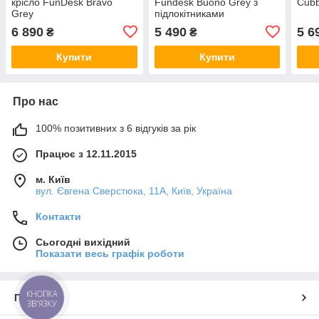
крісло FunDesk Bravo
Fundesk Buono Grey з
Cubb
Grey
підлокітниками
6 890
5 490
5 6
₴
₴
Купити
Купити
Про нас
100% позитивних з 6 відгуків за рік
Працює з 12.11.2015
м. Київ
вул. Євгена Сверстюка, 11А, Київ, Україна
Контакти
Сьогодні вихідний
Показати весь графік роботи
КНОПКА
Про нас
ЗВ'ЯЗКУ