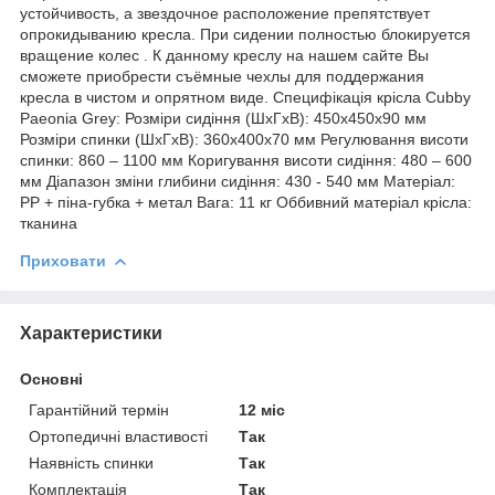
устойчивость, а звездочное расположение препятствует
опрокидыванию кресла. При сидении полностью блокируется
вращение колес . К данному креслу на нашем сайте Вы
сможете приобрести съёмные чехлы для поддержания
кресла в чистом и опрятном виде. Специфікація крісла Cubby
Paeonia Grey: Розміри сидіння (ШхГхВ): 450х450х90 мм
Розміри спинки (ШхГхВ): 360х400х70 мм Регулювання висоти
спинки: 860 – 1100 мм Коригування висоти сидіння: 480 – 600
мм Діапазон зміни глибини сидіння: 430 - 540 мм Матеріал:
PP + піна-губка + метал Вага: 11 кг Оббивний матеріал крісла:
тканина
Приховати
Характеристики
Основні
Гарантійний термін
12 міс
Ортопедичні властивості
Так
Наявність спинки
Так
Комплектація
Так