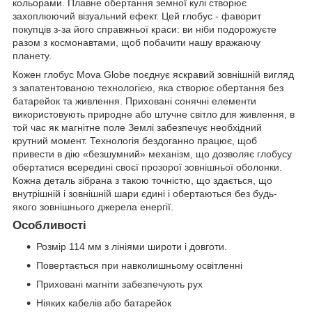
кольорами. Плавне обертання земної кулі створює
захоплюючий візуальний ефект. Цей глобус - фаворит
покупців з-за його справжньої краси: ви ніби подорожуєте
разом з космонавтами, щоб побачити нашу вражаючу
планету.
Кожен глобус Mova Globe поєднує яскравий зовнішній вигляд
з запатентованою технологією, яка створює обертання без
батарейок та живлення. Приховані сонячні елементи
використовують природне або штучне світло для живлення, в
той час як магнітне поле Землі забезпечує необхідний
крутний момент. Технологія бездоганно працює, щоб
привести в дію «безшумний» механізм, що дозволяє глобусу
обертатися всередині своєї прозорої зовнішньої оболонки.
Кожна деталь зібрана з такою точністю, що здається, що
внутрішній і зовнішній шари єдині і обертаються без будь-
якого зовнішнього джерела енергії.
Особливості
Розмір 114 мм з лініями широти і довготи.
Повертається при навколишньому освітленні
Приховані магніти забезпечують рух
Ніяких кабелів або батарейок