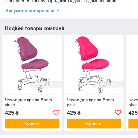
Повернення товару впродовж 14 днів за домовленістю
Всі умови повернення
Подібні товари компанії
Чохол для крісла Bravo
Чохол для крісла Bravo
Чохо
violet
pink
blue
425
425
425
₴
₴
Купити
Купити