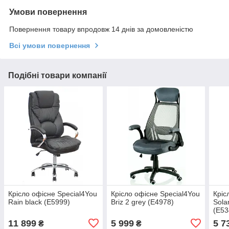
Умови повернення
Повернення товару впродовж 14 днів за домовленістю
Всі умови повернення
Подібні товари компанії
Крісло офісне Special4You
Крісло офісне Special4You
Кріс
Rain black (E5999)
Briz 2 grey (E4978)
Sola
(E53
11 899
5 999
5 7
₴
₴