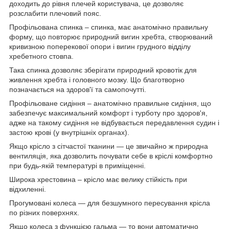
доходить до рівня плечей користувача, це дозволяє
розслабити плечовий пояс.
Профільована спинка – спинка, має анатомічно правильну
форму, що повторює природний вигин хребта, створюваний
кривизною поперекової опори і вигин грудного відділу
хребетного стовпа.
Така спинка дозволяє зберігати природний кровотік для
живлення хребта і головного мозку. Що благотворно
позначається на здоров'ї та самопочутті.
Профільоване сидіння – анатомічно правильне сидіння, що
забезпечує максимальний комфорт і турботу про здоров'я,
адже на такому сидіння не відбувається передавлення судин і
застою крові (у внутрішніх органах).
Якщо крісло з сітчастої тканини — це звичайно ж природна
вентиляція, яка дозволить почувати себе в кріслі комфортно
при будь-якій температурі в приміщенні.
Широка хрестовина – крісло має велику стійкість при
відхиленні.
Прогумовані колеса — для безшумного пересування крісла
по різних поверхнях.
Якщо колеса з функцією гальма — то вони автоматично