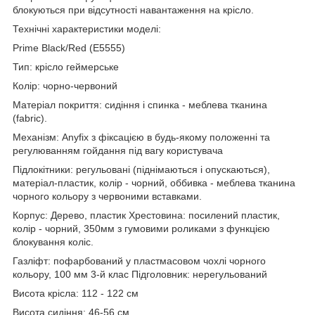
блокуються при відсутності навантаження на крісло.
Технічні характеристики моделі:
Prime Black/Red (E5555)
Тип: крісло геймерське
Колір: чорно-червоний
Матеріал покриття: сидіння і спинка - меблева тканина
(fabric).
Механізм: Anyfix з фіксацією в будь-якому положенні та
регулюванням гойдання під вагу користувача
Підлокітники: регульовані (піднімаються і опускаються),
матеріал-пластик, колір - чорний, оббивка - меблева тканина
чорного кольору з червоними вставками.
Корпус: Дерево, пластик Хрестовина: посилений пластик,
колір - чорний, 350мм з гумовими роликами з функцією
блокування коліс.
Газліфт: пофарбований у пластмасовом чохлі чорного
кольору, 100 мм 3-й клас Підголовник: нерегульований
Висота крісла: 112 - 122 см
Висота сидіння: 46-56 см