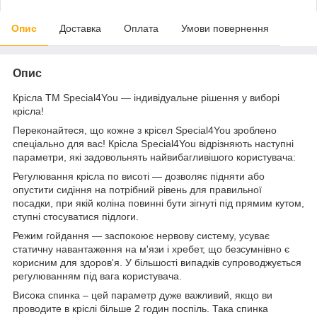
Опис
Доставка
Оплата
Умови повернення
Опис
Крісла ТМ Special4You — індивідуальне рішення у виборі
крісла!
Переконайтеся, що кожне з крісел Special4You зроблено
спеціально для вас! Крісла Special4You відрізняють наступні
параметри, які задовольнять найвибагливішого користувача:
Регулювання крісла по висоті — дозволяє підняти або
опустити сидіння на потрібний рівень для правильної
посадки, при якій коліна повинні бути зігнуті під прямим кутом,
ступні стосуватися підлоги.
Режим гойдання — заспокоює нервову систему, усуває
статичну навантаження на м'язи і хребет, що безсумнівно є
корисним для здоров'я. У більшості випадків супроводжується
регулюванням під вага користувача.
Висока спинка – цей параметр дуже важливий, якщо ви
проводите в кріслі більше 2 годин поспіль. Така спинка