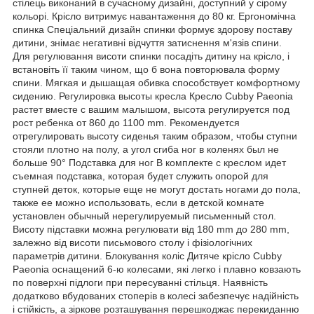
стілець виконаний в сучасному дизайні, доступний у сірому
кольорі. Крісло витримує навантаження до 80 кг. Ергономічна
спинка Спеціальний дизайн спинки формує здорову поставу
дитини, знімає негативні відчуття затиснення м'язів спини.
Для регулювання висоти спинки посадіть дитину на крісло, і
встановіть її таким чином, що б вона повторювала форму
спини. Мягкая и дышащая обивка способствует комфортному
сидению. Регулировка высоты кресла Кресло Cubby Paeonia
растет вместе с вашим малышом, высота регулируется под
рост ребенка от 860 до 1100 mm. Рекомендуется
отрегулировать высоту сиденья таким образом, чтобы ступни
стояли плотно на полу, а угол сгиба ног в коленях был не
больше 90° Подставка для ног В комплекте с креслом идет
съемная подставка, которая будет служить опорой для
ступней деток, которые еще не могут достать ногами до пола,
также ее можно использовать, если в детской комнате
установлен обычный нерегулируемый письменный стол.
Висоту підставки можна регулювати від 180 mm до 280 mm,
залежно від висоти письмового столу і фізіологічних
параметрів дитини. Блокування коліс Дитяче крісло Cubby
Paeonia оснащений 6-ю колесами, які легко і плавно ковзають
по поверхні підлоги при пересуванні стільця. Наявність
додатково вбудованих стоперів в колесі забезпечує надійність
і стійкість, а зіркове розташування перешкоджає перекиданню