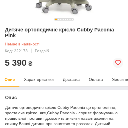
Дитяче ортопедичне крісло Cubby Paeonia
Pink
Немає в наявності
Код: 222173
Роздріб
5 390
₴
Опис
Характеристики
Доставка
Оплата
Умови п
Опис
Дитяче ортопедичне крісло Cubby Paeonia це ергономічне,
зростаюче крісло, яке,Cubby Paeonia - сприяє формуванню
правильної постави і дозволить знизити навантаження на
спинку Вашої дитини при заняттях та розвагах. Дитячий