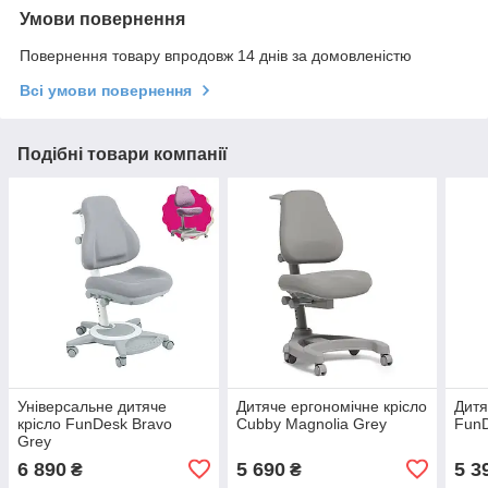
Умови повернення
Повернення товару впродовж 14 днів за домовленістю
Всі умови повернення
Подібні товари компанії
Універсальне дитяче
Дитяче ергономічне крісло
Дитя
крісло FunDesk Bravo
Cubby Magnolia Grey
FunD
Grey
6 890
5 690
5 3
₴
₴