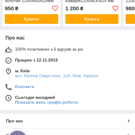
золотий 1200x600x18мм
Баварія1200x630x25 мм
120
950
1 200
980
₴
₴
Купити
Купити
Про нас
100% позитивних з 6 відгуків за рік
Працює з 12.11.2015
м. Київ
вул. Євгена Сверстюка, 11А, Київ, Україна
Контакти
Сьогодні вихідний
Показати весь графік роботи
Про нас