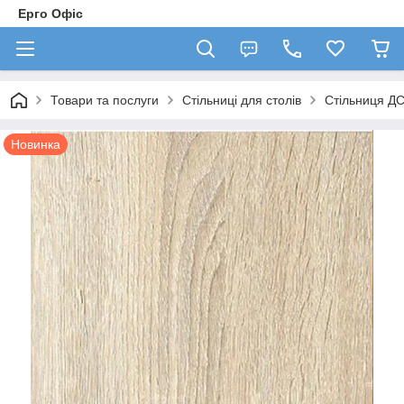
Ерго Офіс
Товари та послуги
Стільниці для столів
Стільниця Д
Новинка