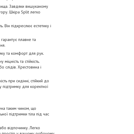
овища. Завдяки вишуканому
ору. Шкіра Split легко
. Він підкреслює естетику і
гарантує плавне та
ня.
мку та комфорт для рук.
іцність та стійкість.
о слідів. Хрестовина і
сть при сидінні, стійкий до
у підтримку для коректної
ена таким чином, що
ної підтримки тіла під час
або відпочинку. Легко
ати простір у вашому робочому