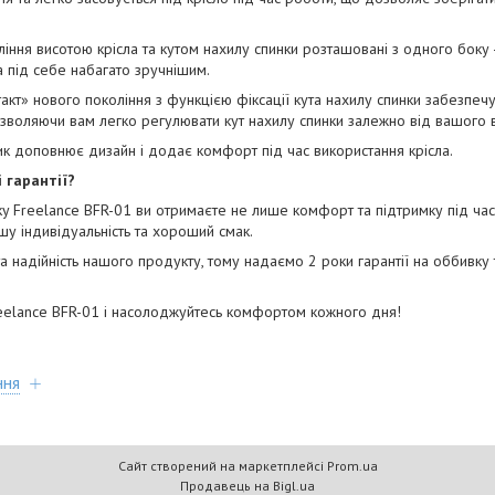
іння висотою крісла та кутом нахилу спинки розташовані з одного боку 
а під себе набагато зручнішим.
т» нового покоління з функцією фіксації кута нахилу спинки забезпечує
озволяючи вам легко регулювати кут нахилу спинки залежно від вашого 
к доповнює дизайн і додає комфорт під час використання крісла.
 гарантії?
 Freelance BFR-01 ви отримаєте не лише комфорт та підтримку під час 
ашу індивідуальність та хороший смак.
а надійність нашого продукту, тому надаємо 2 роки гарантії на оббивку 
eelance BFR-01 і насолоджуйтесь комфортом кожного дня!
ння
Сайт створений на маркетплейсі
Prom.ua
Продавець на Bigl.ua