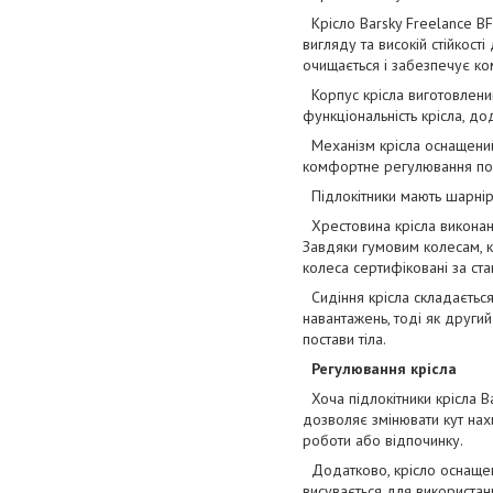
Крісло Barsky Freelance BF
вигляду та високій стійкост
очищається і забезпечує к
Корпус крісла виготовлений 
функціональність крісла, д
Механізм крісла оснащений
комфортне регулювання поло
Підлокітники мають шарнірн
Хрестовина крісла виконана 
Завдяки гумовим колесам, к
колеса сертифіковані за стан
Сидіння крісла складається 
навантажень, тоді як други
постави тіла.
Регулювання крісла
Хоча підлокітники крісла B
дозволяє змінювати кут нах
роботи або відпочинку.
Додатково, крісло оснащене
висувається для використан