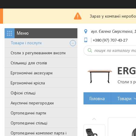
Зараз у компанії неробо
вул. Євгена Сверстюка, 1
+380 (97) 707-43-27
Товари і послуги
Столи з регулюванням висоти
Стільниці для столів
Ергономічні аксесуари
Ергономічні крісла
Офісні стільці
Головна
Товари
Акустичні перегородки
Ортопедичні парти
Ортопедичні стільці
Ортопедичні комплект парта і