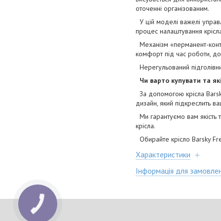
оточенні організованим.
У цій моделі важелі управл
процес налаштування крісл
Механізм «перманент-контак
комфорт під час роботи, д
Нерегульований підголівни
Чи варто купувати та які
За допомогою крісла Barsky
дизайн, який підкреслить в
Ми гарантуємо вам якість т
крісла.
Обирайте крісло Barsky Fr
Характеристики
Інформація для замовле
КНОПКА
ЗВ'ЯЗКУ