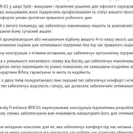
R-01 у шкірі Split - вишукане і практичне рішення для офісного серед
і до зношування, воно підкреслить професіоналізм та статус вашого прост
омфортні умови протягом тривалого робочого дня.
з литого поліаміду, що забезпечує максимальну міцність та довговічність
одаючи йому сучасний акцент.
 ароматизатором або механізмом підйому вищого 4-го класу якості, що 
ження сидіння для оптимальної підтримки тіла під час тривалого сидін
у конструкцію з м'якими вставками, що забезпечує ергономічну підтри
з унікального металевого сплаву від Barsky, що забезпечує максимальну м
рісло легко переміщати по різних поверхнях, не залишаючи подряпин аб
дартами Bifma, гарантуючи їх якість та надійність.
з двох типів поліуретанової піни: перший тип забезпечує комфорт і м'які
й тип забезпечує жорсткість і опору, що дозволяє забезпечити оптимальн
arsky Freelance BFR-01 нерегульовані, конструкція підлокітника розробл
илу спинки, забезпечуючи вам можливість налаштувати його для оптималь
 виїздною консоллю для ніг, яка забезпечує комфорт під час читання 
ня та легко засовується під крісло під час роботи, що дозволяє зберіг