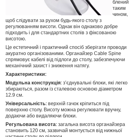
блений
таким
чином,
щоб слідувати за рухом будь-якого столу з
регулюванням висоти. Однак він однаково добре
підходить і для стандартних столів з фіксованою
висотою.
Це естетичний і практичний спосіб зберігати проводи
акуратно організованими. Органайзер Cable Spine
спрямовує кабелі від підлоги до столу, забезпечуючи
механічний захист і зниження натягу.
Характеристики:
Модульна конструкція
: з’єднувальні блоки, які легко
збираються, разом із сталевою основою діаметром
12.9 см.
Універсальність
: верхній гачок кріпиться під
поверхню столу. Висоту можна регулювати вручну,
додаючи або видаляючи блоки.
Регульована висота
: загальна висота органайзера
становить 120 см, зазвичай монтується від нижньої
частини столу до підлоги.