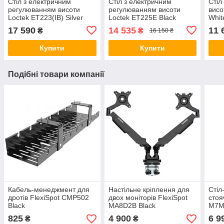
Стіл з електричним
Стіл з електричним
Стіл
регулюванням висоти
регулюванням висоти
висо
Loctek ET223(IB) Silver
Loctek ET225E Black
Whit
Grey
17 590
14 535
11 
₴
₴
16 150 ₴
Купити
Купити
Подібні товари компанії
Кабель-менеджмент для
Настільне кріплення для
Стіл
дротів FlexiSpot CMP502
двох моніторів FlexiSpot
стоя
Black
MA8D2B Black
M7M
825
4 900
6 9
₴
₴