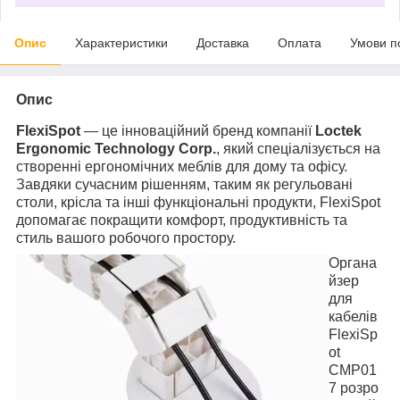
Опис
Характеристики
Доставка
Оплата
Умови п
Опис
FlexiSpot
— це інноваційний бренд компанії
Loctek
Ergonomic Technology Corp.
, який спеціалізується на
створенні ергономічних меблів для дому та офісу.
Завдяки сучасним рішенням, таким як регульовані
столи, крісла та інші функціональні продукти, FlexiSpot
допомагає покращити комфорт, продуктивність та
стиль вашого робочого простору.
Органа
йзер
для
кабелів
FlexiSp
ot
CMP01
7 розро